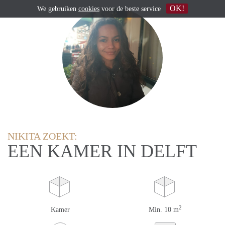
OK!
We gebruiken
cookies
voor de beste service
NIKITA ZOEKT:
EEN KAMER IN DELFT
2
Kamer
Min. 10 m