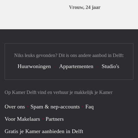
Vrouw, 24 jaar
Niks leuks gevonden? Dit is ons andere aanbod in Delft:
Huurwoningen
Appartementen
Studio's
Op Kamer Delft vind en verhuur je makkelijk je Kamer
Over ons
Spam & nep-accounts
Faq
Voor Makelaars
Partners
Gratis je Kamer aanbieden in Delft