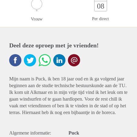
08
Per direct
Vrouw
Deel deze oproep met je vrienden!
Mijn naam is Puck, ik ben 18 jaar oud en ik ga volgend jaar
beginnen aan de studie technische bestuurskunde aan de TU.
Ik kom uit Alkmaar en in mijn vrije tijd vind ik het leuk om te
gaan windsurfen of te gaan hardlopen. Voor de rest chill ik
vaak met vriendinnen of ben ik te vinden in de stad of op het
terras. Hiernaast heb ik nog een bijbaantje in de horeca.
Algemene informatie:
Puck