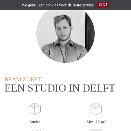
OK!
We gebruiken
cookies
voor de beste service
BRAM ZOEKT:
EEN STUDIO IN DELFT
2
Studio
Min. 18 m