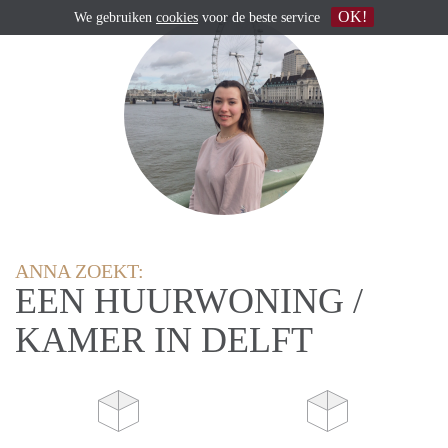
OK!
We gebruiken
cookies
voor de beste service
ANNA ZOEKT:
EEN HUURWONING /
KAMER IN DELFT