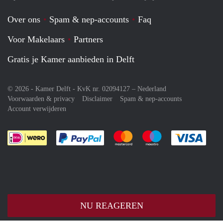
Over ons
Spam & nep-accounts
Faq
Voor Makelaars
Partners
Gratis je Kamer aanbieden in Delft
© 2026 - Kamer Delft - KvK nr. 02094127 –
Nederland
Voorwaarden & privacy
Disclaimer
Spam & nep-accounts
Account verwijderen
Je rekent gemakkelijk af met Paypal
Je rekent gemakkelijk af met M
Je rekent gemakkelij
Je re
NU REAGEREN