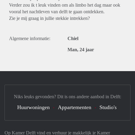
Verder zou ik t leuk vinden om als limbo het dag maar ook
vooral het nachtleven van delft te gaan ontdekken.
Zie je mij graag in jullie stekkie intrekken?
Algemene informatie:
Chiel
Man, 24 jaar
Niks leuks gevonden? Dit is ons andere aanbod in Delft:
Huurwoningen
Appartementen
Studio's
Op Kamer Delft vind en verhuur je makkelijk je Kamer