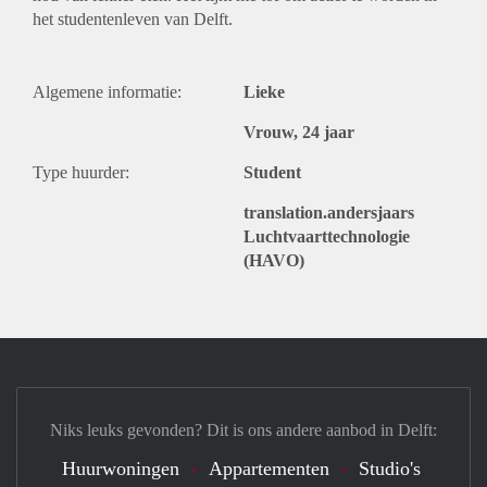
het studentenleven van Delft.
Algemene informatie:
Lieke
Vrouw, 24 jaar
Type huurder:
Student
translation.andersjaars
Luchtvaarttechnologie
(HAVO)
Niks leuks gevonden? Dit is ons andere aanbod in Delft:
Huurwoningen
Appartementen
Studio's