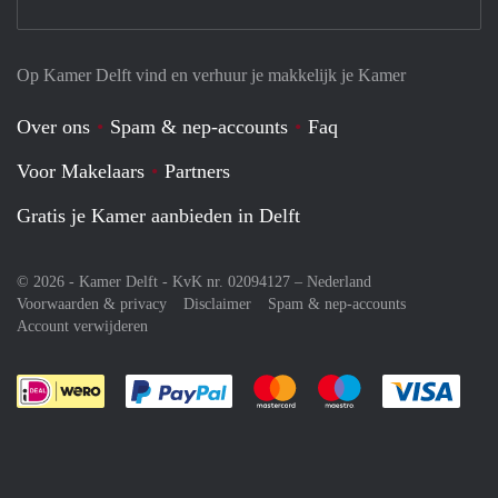
Op Kamer Delft vind en verhuur je makkelijk je Kamer
Over ons
Spam & nep-accounts
Faq
Voor Makelaars
Partners
Gratis je Kamer aanbieden in Delft
© 2026 - Kamer Delft - KvK nr. 02094127 –
Nederland
Voorwaarden & privacy
Disclaimer
Spam & nep-accounts
Account verwijderen
Je rekent gemakkelijk af met Paypal
Je rekent gemakkelijk af met M
Je rekent gemakkelij
Je re