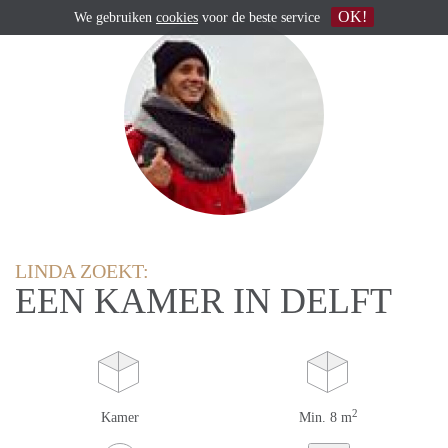
OK!
We gebruiken
cookies
voor de beste service
LINDA ZOEKT:
EEN KAMER IN DELFT
2
Kamer
Min. 8 m