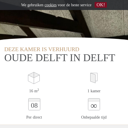
OK!
We gebruiken
cookies
voor de beste service
DEZE KAMER IS VERHUURD
OUDE DELFT IN DELFT
2
16 m
1 kamer
∞
08
Per direct
Onbepaalde tijd