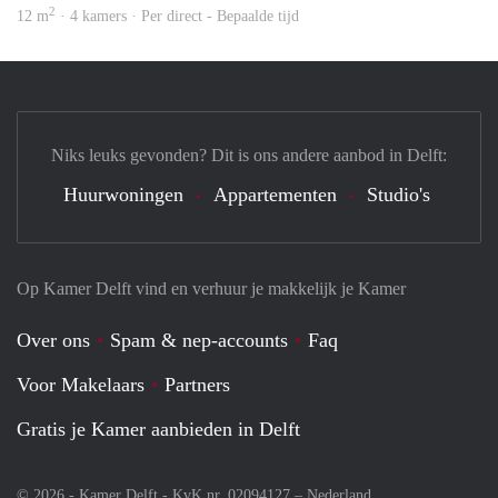
2
12 m
· 4 kamers · Per direct - Bepaalde tijd
Niks leuks gevonden? Dit is ons andere aanbod in Delft:
Huurwoningen
Appartementen
Studio's
Op Kamer Delft vind en verhuur je makkelijk je Kamer
Over ons
Spam & nep-accounts
Faq
Voor Makelaars
Partners
Gratis je Kamer aanbieden in Delft
© 2026 - Kamer Delft - KvK nr. 02094127 –
Nederland