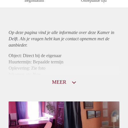
Begindatum
Onbepaalde tijd
Op deze pagina vind je alle informatie over deze Kamer in
Delft. Als je vragen hebt kun je contact opnemen met de
aanbieder.
Object: Direct bij de eigenaar
Huurtermijn: Bepaalde termijn
Oplevering: Zie foto
Inkomen eis: Nee
Borg: 1 maand
MEER
Bemiddeling kosten: Nee
Internet: Ja
Gedeelde keuken: Ja
Gedeelde Douche: Ja
Gedeelde woonkamer: Ja
Huisgenoten: Ja
Geslacht huisgenoten: Gemengd