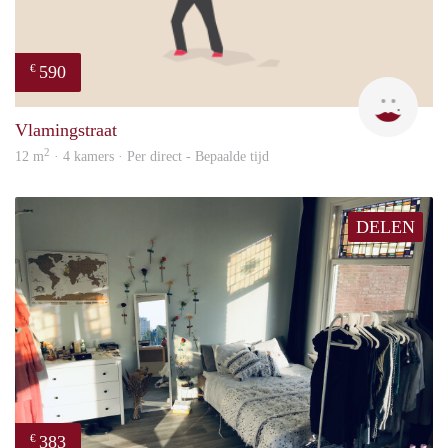
590
€
Kyra
Vlamingstraat
2
12 m
· 4 kamers · Per direct - Bepaalde tijd
DELEN
383
€