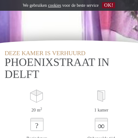
OK!
We gebruiken
cookies
voor de beste service
DEZE KAMER IS VERHUURD
PHOENIXSTRAAT IN
DELFT
2
20 m
1 kamer
∞
?