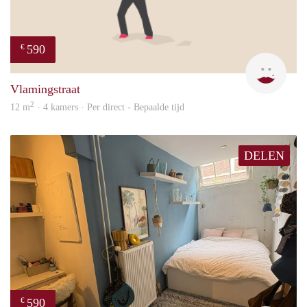
590
€
Kyra
Vlamingstraat
2
12 m
· 4 kamers · Per direct - Bepaalde tijd
DELEN
590
€