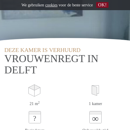
OK!
We gebruiken
cookies
voor de beste service
DEZE KAMER IS VERHUURD
VROUWENREGT IN
DELFT
2
21 m
1 kamer
∞
?