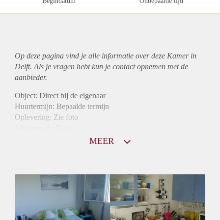
Begindatum
Onbepaalde tijd
Op deze pagina vind je alle informatie over deze Kamer in
Delft. Als je vragen hebt kun je contact opnemen met de
aanbieder.
Object: Direct bij de eigenaar
Huurtermijn: Bepaalde termijn
Oplevering: Zie foto
Inkomen eis: Nee
Borg: 1 maand
MEER
Bemiddeling kosten: Nee
Internet: Ja
Gedeelde keuken: Ja
Gedeelde Douche: Ja
Gedeelde woonkamer: Ja
Huisgenoten: Ja
Geslacht huisgenoten: Gemengd