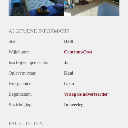
Huurtermijn
Onbepaalde termijn
Oplevering
Gestoffeerd
ALGEMENE INFORMATIE
Stad
Delft
Wijk/buurt:
Centrum-Oost
Inschrijven gemeente:
Ja
Opleverniveau:
Kaal
Huisgenoten:
Geen
Begindatum:
Vraag de adverteerder
Bezichtiging
In overleg
FACILITEITEN