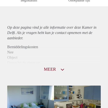
Begindatum
Onbepaalde tijd
Op deze pagina vind je alle informatie over deze Kamer in
Delft. Als je vragen hebt kun je contact opnemen met de
aanbieder.
Bemiddelingskosten
Nee
Object
Direct bij de eigenaar
Borg
MEER
785
Garantiestelling
Niet mogelijk
Huurtoeslag
Niet mogelijk
Inkomen eis
N.V.T.