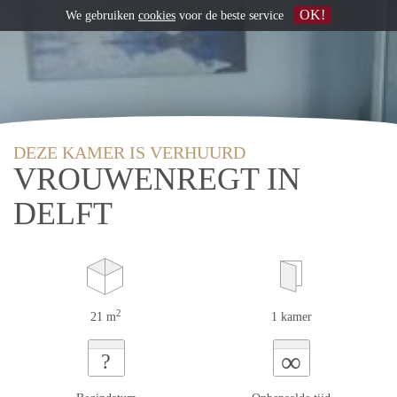
OK!
We gebruiken
cookies
voor de beste service
DEZE KAMER IS VERHUURD
VROUWENREGT IN
DELFT
2
21 m
1 kamer
∞
?