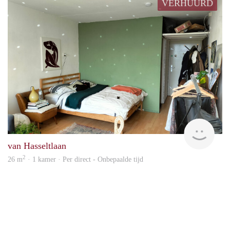
VERHUURD
Petro
van Hasseltlaan
2
26 m
· 1 kamer · Per direct - Onbepaalde tijd