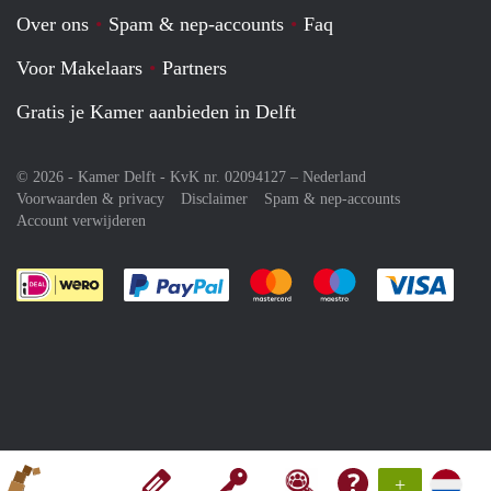
Over ons
Spam & nep-accounts
Faq
Voor Makelaars
Partners
Gratis je Kamer aanbieden in Delft
© 2026 - Kamer Delft - KvK nr. 02094127 –
Nederland
Voorwaarden & privacy
Disclaimer
Spam & nep-accounts
Account verwijderen
Je rekent gemakkelijk af met Paypal
Je rekent gemakkelijk af met M
Je rekent gemakkelij
Je re
+