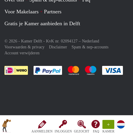
Voor Makelaars
Partners
Gratis je Kamer aanbieden in Delft
© 2026 - Kamer Delft - KvK nr. 02094127 –
Nederland
Voorwaarden & privacy
Disclaimer
Spam & nep-accounts
Account verwijderen
Je rekent gemakkelijk af met Paypal
Je rekent gemakkelijk af met M
Je rekent gemakkelij
Je re
+
AANMELDEN
INLOGGEN
GEZOCHT
FAQ
KAMER