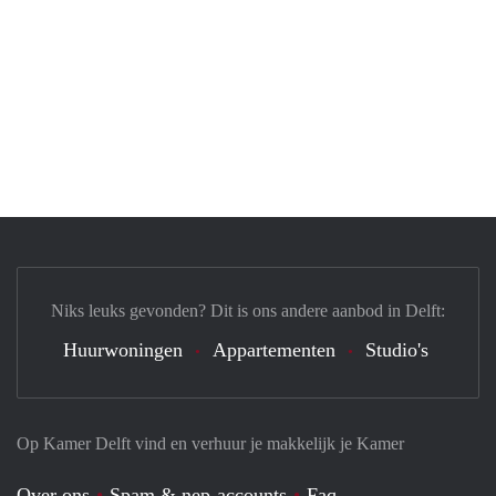
Niks leuks gevonden? Dit is ons andere aanbod in Delft:
Huurwoningen
Appartementen
Studio's
Op Kamer Delft vind en verhuur je makkelijk je Kamer
Over ons
Spam & nep-accounts
Faq