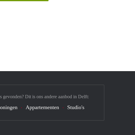
s gevonden? Dit is ons andere aanbod in Delft:
oningen
Appartementen
Studio's