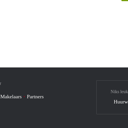
r
Niks leuk
 Makelaars
Partners
Huurw