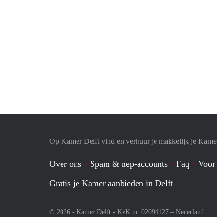
Op Kamer Delft vind en verhuur je makkelijk je Kame
Over ons
Spam & nep-accounts
Faq
Voor
Gratis je Kamer aanbieden in Delft
© 2026 - Kamer Delft - KvK nr. 02094127 –
Nederland