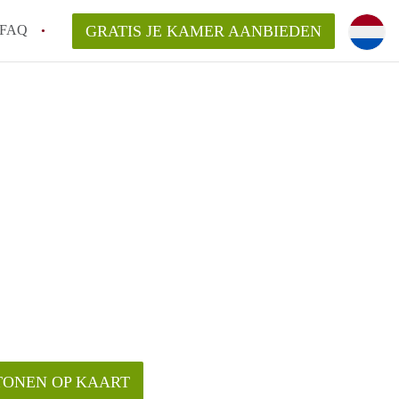
FAQ
GRATIS JE KAMER AANBIEDEN
an KamerDelft?
rsvergoeding/bemiddelingsvergoeding?
k voor de aangeboden Kamer / Kamers in
TONEN OP KAART