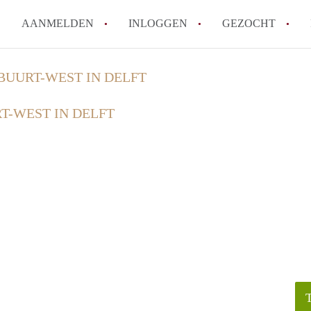
AANMELDEN
INLOGGEN
GEZOCHT
How to translate KamerDelft!
BUURT-WEST IN DELFT
Wat is KamerDelft?
T-WEST IN DELFT
Wat is de privacyverklaring v
Berekent Kamer-Delft makelaa
Is KamerDelft verantwoordelij
Delft?
Alle veelgestelde vragen