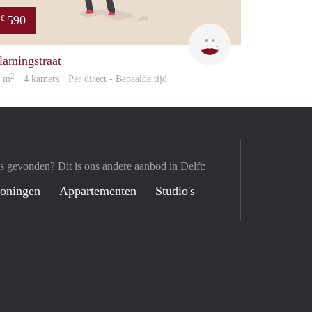
590
€
Kyra
lamingstraat
2
2 m
· 4 kamers · Per direct - Bepaalde tijd
s gevonden? Dit is ons andere aanbod in Delft:
oningen
Appartementen
Studio's