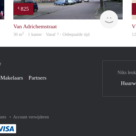
825
€
Karima
rent
Van Adrichemstraat
V
2
30 m
· 1 kamer · Vanaf ? - Onbepaalde tijd
1
r
Niks leuk
 Makelaars
Partners
Huurw
unts
Account verwijderen
met Paypal
kelijk af met Mastercard
ent gemakkelijk af met Meastro
Je rekent gemakkelijk af met Visa