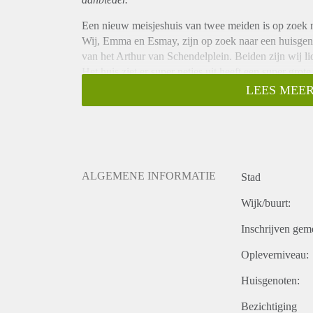
Een nieuw meisjeshuis van twee meiden is op zoek n
Wij, Emma en Esmay, zijn op zoek naar een huisgen
van het Arthur van Schendelplein. Beiden zijn wij lid b
Het huis ziet er super netjes uit heeft een super gr
eraan zodat ook jij ons kan verbluffen met heerlijke 
LEES MEER
De kamer is ongeveer 10m² met daarbij nog een balko
(soort van) dakterras.
Omdat het huis voor ons ook nog nieuw is, kunnen we
staat dat wij een actief huis willen zijn, maar ook i
Spreekt jou dit aan? Stuur dan een berichtje en missc
ALGEMENE INFORMATIE
Stad
Groetjes,
Emma & Esmay
Wijk/buurt:
Inschrijven gem
Opleverniveau:
Huisgenoten:
Bezichtiging