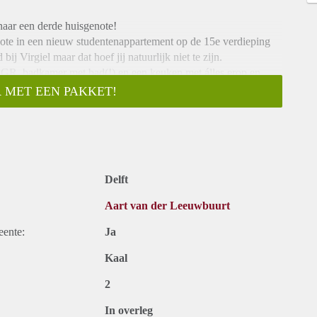
aar een derde huisgenote!
ote in een nieuw studentenappartement op de 15e verdieping
ij Virgiel maar dat hoef jij natuurlijk niet te zijn.
ote GR, badkamer met bad(!) en een keuken met álles erop en
gerechten.
 MET EEN PAKKET!
n waardoor jij kan genieten van heerlijke wijntjes op je eigen
 met zijn drieën bepalen hoe alles eruit gaat zien. Voorop
edereen zeker zijn eigen ding kan doen.
hien tot snel!
Delft
Aart van der Leeuwbuurt
eente:
Ja
Kaal
2
In overleg