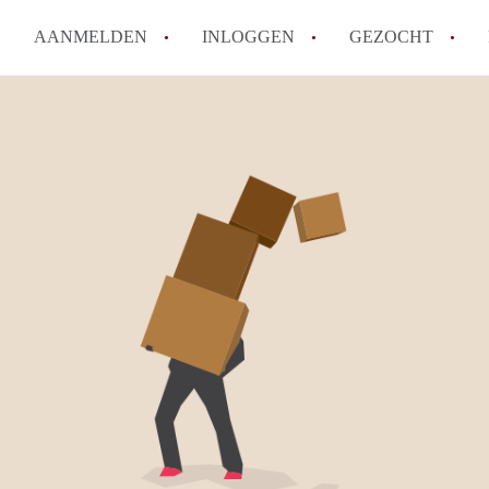
AANMELDEN
INLOGGEN
GEZOCHT
How to translate KamerDelft!
Wat is KamerDelft?
Wat is de privacyverklaring v
Berekent Kamer-Delft makelaa
Is KamerDelft verantwoordelij
Delft?
Alle veelgestelde vragen