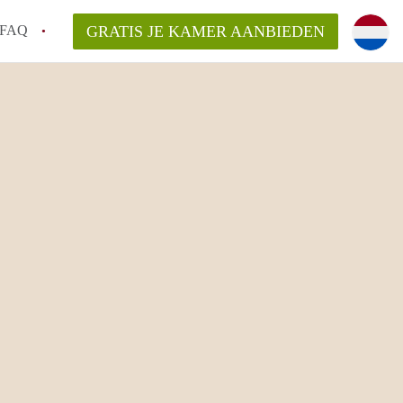
FAQ
GRATIS JE KAMER AANBIEDEN
an KamerDelft?
rsvergoeding/bemiddelingsvergoeding?
k voor de aangeboden Kamer / Kamers in