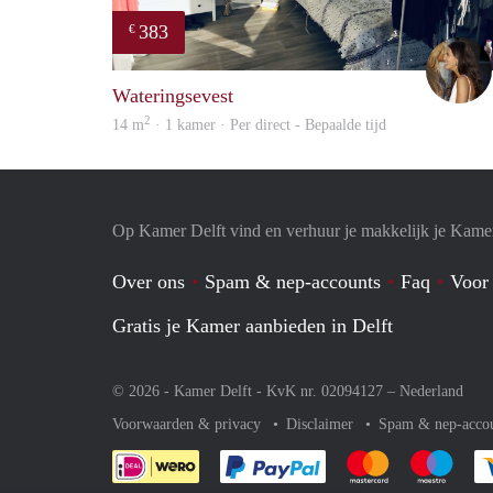
383
€
Wateringsevest
2
14 m
· 1 kamer · Per direct - Bepaalde tijd
Op Kamer Delft vind en verhuur je makkelijk je Kame
Over ons
Spam & nep-accounts
Faq
Voor
Gratis je Kamer aanbieden in Delft
© 2026 - Kamer Delft - KvK nr. 02094127 –
Nederland
Voorwaarden & privacy
Disclaimer
Spam & nep-acco
Je rekent gemakkelijk af 
Je rekent gemak
Je rek