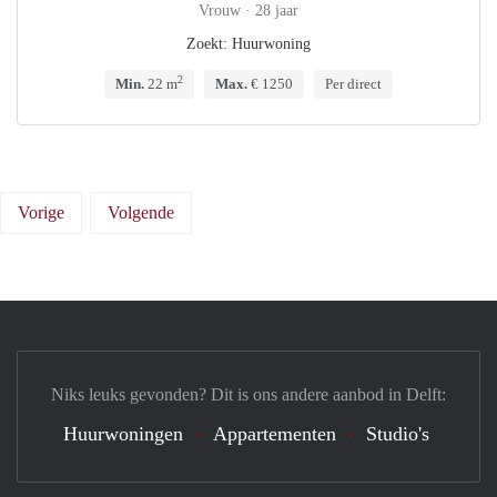
Vrouw · 28 jaar
Zoekt: Huurwoning
2
Min.
22 m
Max.
€ 1250
Per direct
Vorige
Volgende
Niks leuks gevonden? Dit is ons andere aanbod in Delft:
Huurwoningen
Appartementen
Studio's