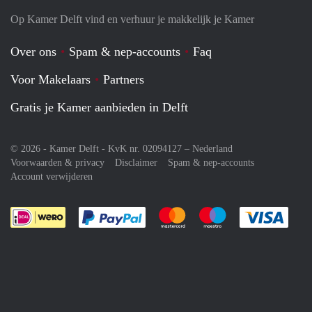
Op Kamer Delft vind en verhuur je makkelijk je Kamer
Over ons
Spam & nep-accounts
Faq
Voor Makelaars
Partners
Gratis je Kamer aanbieden in Delft
© 2026 - Kamer Delft - KvK nr. 02094127 –
Nederland
Voorwaarden & privacy
Disclaimer
Spam & nep-accounts
Account verwijderen
Je rekent gemakkelijk af met Paypal
Je rekent gemakkelijk af met M
Je rekent gemakkelij
Je re