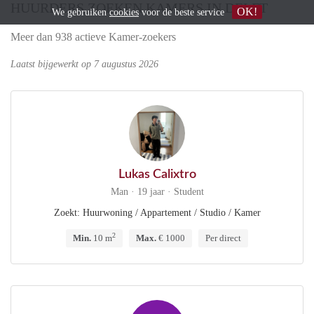
HUURDERS ZOEKEN KAMERS IN DELFT
OK!
We gebruiken
cookies
voor de beste service
Meer dan 938 actieve Kamer-zoekers
Laatst bijgewerkt op 7 augustus 2026
Lukas Calixtro
Man · 19 jaar · Student
Zoekt: Huurwoning / Appartement / Studio / Kamer
2
Min.
10 m
Max.
€ 1000
Per direct