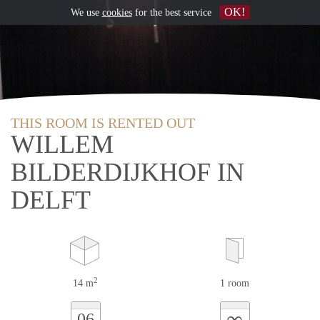
OK!
We use
cookies
for the best service
THIS ROOM IS RENTED OUT
WILLEM
BILDERDIJKHOF IN
DELFT
2
14 m
1 room
∞
06