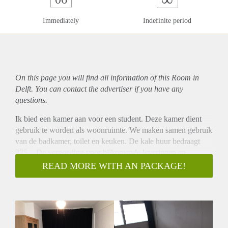
Immediately
Indefinite period
On this page you will find all information of this Room in
Delft. You can contact the advertiser if you have any
questions.
Ik bied een kamer aan voor een student. Deze kamer dient
gebruik te worden als woonruimte. We maken samen gebruik
van de badkamer, toilet en keuken. De kale huur bedraagt
375 ,- De vergoeding voor bijkomende leveringen en
diensten is begroot op 75,- (gas-water-licht, internet, tv en
READ MORE WITH AN PACKAGE!
gebruik koelkast.)
Je komt te wonen op 5 a 10 minuten fietsen van de Tu en het
stadscentrum. Binnen 3 minuten wandelen ben je bij de bus,
tram, Albert Hein of het winkel centrum de hoven.
Op de foto's lijkt de kamer klein, maar dat is hij zeker niet.