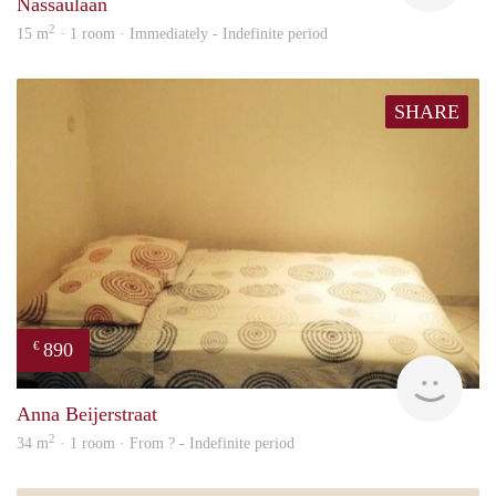
Nassaulaan
2
15 m
· 1 room · Immediately - Indefinite period
SHARE
890
€
finde
Anna Beijerstraat
2
34 m
· 1 room · From ? - Indefinite period