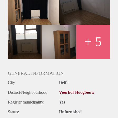
Kom daarom even kijken :-)
I rent a room for a student. This room is your living area. We
share the bathroom, toilet and kitchen. The rent is 375 and 75
for using gas, electric, water, internet and tv.
You will live 5/10 min biking from the TU. 3min from the
bus, tram, and stores. On the pic's the room looks small but it
isn't. So come and have a look!
+ 5
GENERAL INFORMATION
City
Delft
District/Neighbourhood:
Voorhof-Hoogbouw
Register municipality:
Yes
Status:
Unfurnished