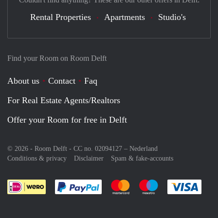
Rental Properties
Apartments
Studio's
Find your Room on Room Delft
About us
Contact
Faq
For Real Estate Agents/Realtors
Offer your Room for free in Delft
© 2026 - Room Delft - CC no. 02094127 –
Nederland
Conditions & privacy
Disclaimer
Spam & fake-accounts
Pay easily with :payment method
Pay easily with :payment meth
Pay easily with :pay
Pay e