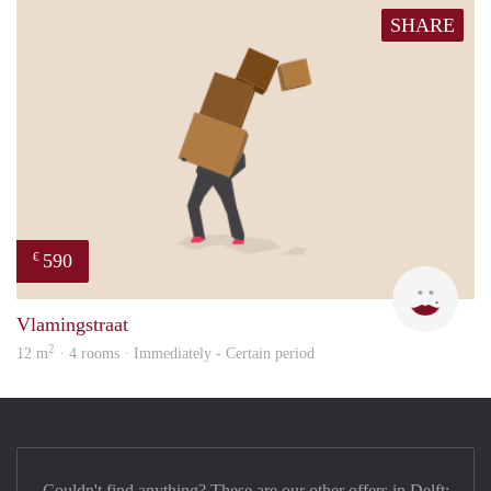
SHARE
590
€
Kyra
Vlamingstraat
2
12 m
· 4 rooms · Immediately - Certain period
Couldn't find anything? These are our other offers in Delft: