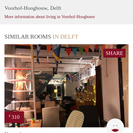
Voorhof-Hoogbouw, Delft
More information about living in Voorhof-Hoogbouw
SIMILAR ROOMS
IN DELFT
SHARE
310
€
Charl