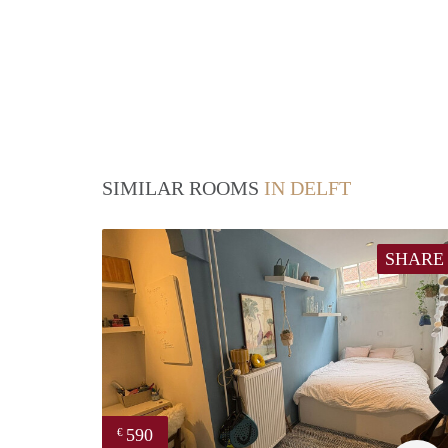
SIMILAR ROOMS
IN DELFT
SHARE
590
€