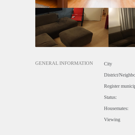
GENERAL INFORMATION
City
District/Neighb
Register municip
Status:
Housemates:
Viewing