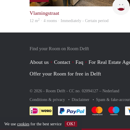
Vlamingstraat
2
12 m
· 4 rooms · Immediately - Certain period
Find your Room on Room Delft
About us
Contact
Faq
For Real Estate Age
Offer your Room for free in Delft
© 2026 - Room Delft - CC no. 02094127 –
Nederland
Conditions & privacy
Disclaimer
Spam & fake-accoun
Pay easily with :payment 
Pay easily with
Pay e
OK!
We use
cookies
for the best service