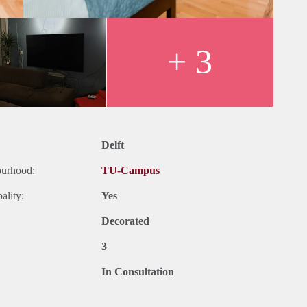
+ 3
Delft
ourhood:
TU-Campus
ality:
Yes
Decorated
3
In Consultation