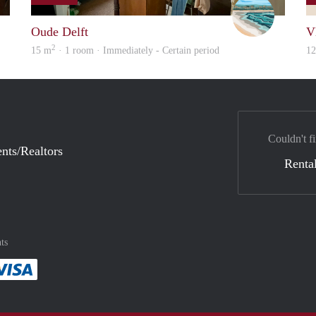
Kyra
Filippa A
Oude Delft
V
2
15 m
· 1 room · Immediately - Certain period
1
Couldn't fi
nts/Realtors
Rental
ts
method
 :payment method
asily with :payment method
Pay easily with :payment method