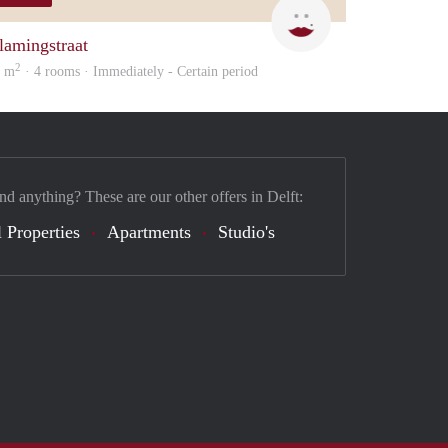
nna Barbara
Kyra
lamingstraat
2
2 m
· 4 rooms · Immediately - Certain period
nd anything? These are our other offers in Delft:
 Properties
Apartments
Studio's