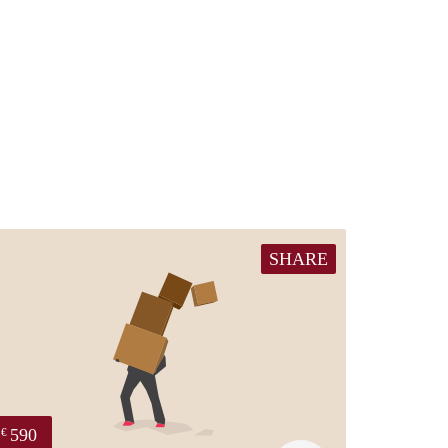
SHARE
590
€