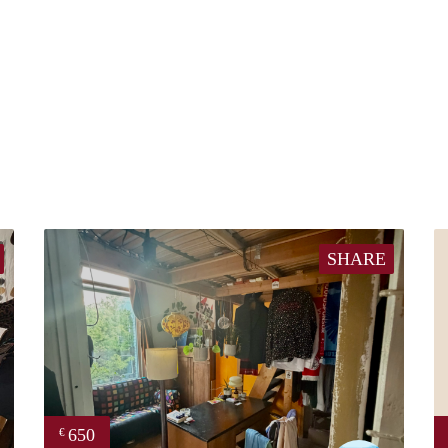
SHARE
650
€