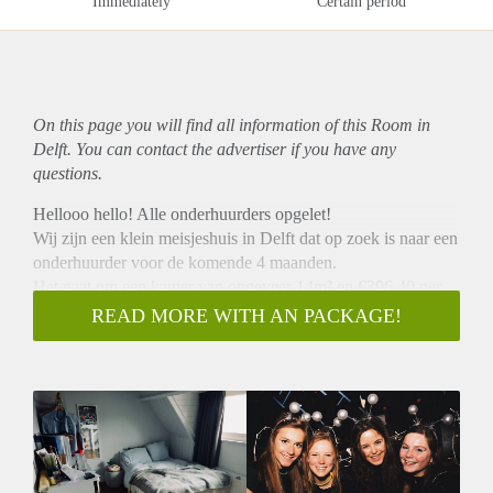
Immediately
Certain period
On this page you will find all information of this Room in
Delft. You can contact the advertiser if you have any
questions.
Hellooo hello! Alle onderhuurders opgelet!
Wij zijn een klein meisjeshuis in Delft dat op zoek is naar een
onderhuurder voor de komende 4 maanden.
Het gaat om een kamer van ongeveer 14m² en €396,40 per
maand inclusief.
READ MORE WITH AN PACKAGE!
We delen samen een badkamer, een keuken en een
woonkamertje. Ken jij iemand of ben je zelf op zoek naar een
kamer? Laat het ons dan weten!