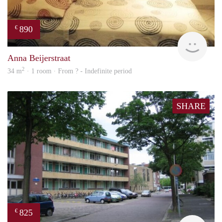
890
€
finde
Anna Beijerstraat
2
34 m
· 1 room · From ? - Indefinite period
SHARE
825
€
rent