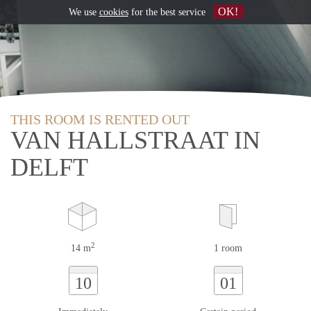
OK!
We use
cookies
for the best service
THIS ROOM IS RENTED OUT
VAN HALLSTRAAT IN
DELFT
2
14 m
1 room
10
01