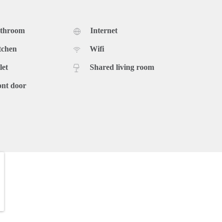
athroom
Internet
tchen
Wifi
let
Shared living room
ont door