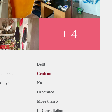
+ 4
Delft
ourhood:
Centrum
ality:
No
Decorated
More than 5
In Consultation