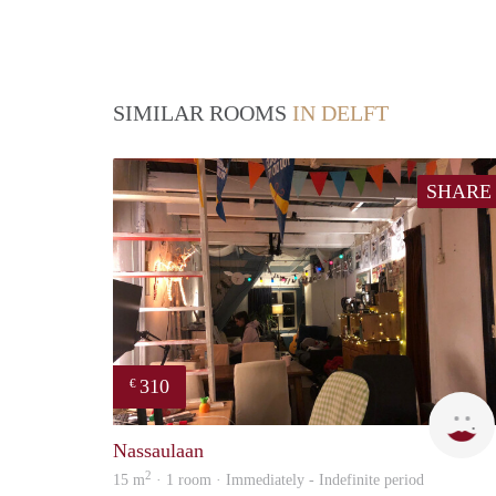
SIMILAR ROOMS
IN DELFT
SHARE
310
€
Nassaulaan
2
15 m
· 1 room · Immediately - Indefinite period