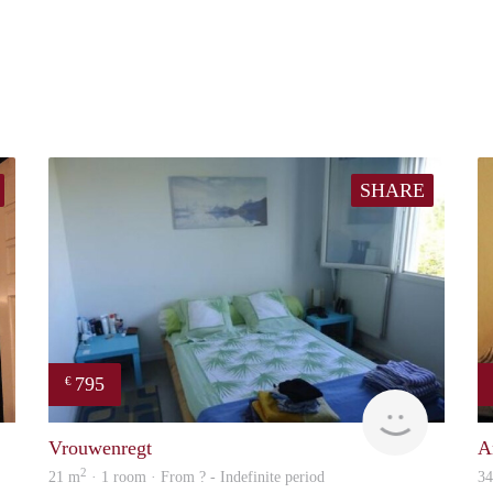
SHARE
795
€
Charlotte
finder
Vrouwenregt
A
2
21 m
· 1 room · From ? - Indefinite period
3