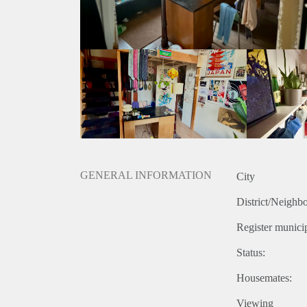
GENERAL INFORMATION
City
District/Neighb
Register municip
Status:
Housemates:
Viewing