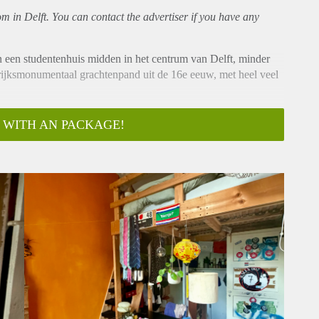
om in Delft. You can contact the advertiser if you have any
een studentenhuis midden in het centrum van Delft, minder
 rijksmonumentaal grachtenpand uit de 16e eeuw, met heel veel
een studeert aan de TU Delft.
 WITH AN PACKAGE!
dframe blijft staan, maar je moet zelf een matras regelen. In het
n 3 douches, plus 3 wc’s verspreid over het huis.
5 juli tot 5 september. Ideaal als je (tijdelijk) in Delft wil
 een super centrale locatie wil zitten voor relatief weinig geld.
 naar: +31 6 53 219019.