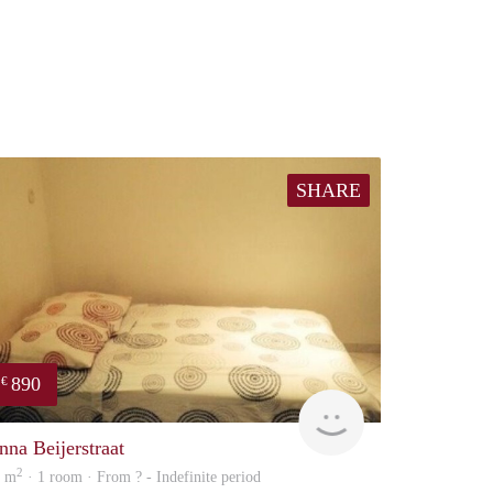
SHARE
890
€
finder
nna Beijerstraat
2
4 m
· 1 room · From ? - Indefinite period