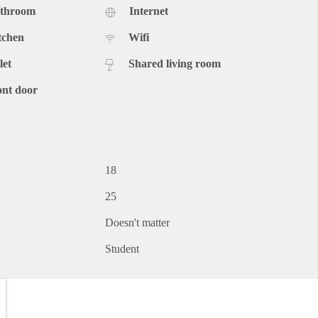
athroom
Internet
tchen
Wifi
let
Shared living room
ont door
18
25
Doesn't matter
Student