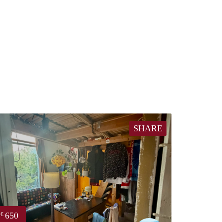
SHARE
650
€