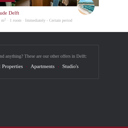
Filippa Anna Barbar
ude Delft
2
5 m
· 1 room · Immediately - Certain period
nd anything? These are our other offers in Delft:
 Properties
Apartments
Studio's