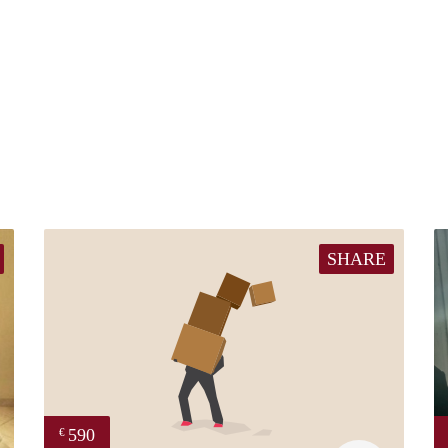
SHARE
590
€