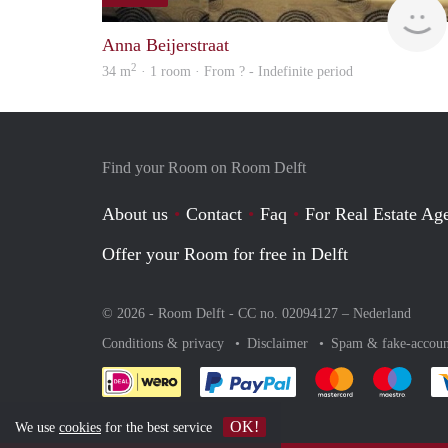
Anna Beijerstraat
2
34 m
· 1 room · From ? - Indefinite period
Find your Room on Room Delft
About us
Contact
Faq
For Real Estate Age
Offer your Room for free in Delft
© 2026 - Room Delft - CC no. 02094127 –
Nederland
Conditions & privacy
Disclaimer
Spam & fake-accoun
Pay easily with :payment 
Pay easily with
Pay e
OK!
We use
cookies
for the best service