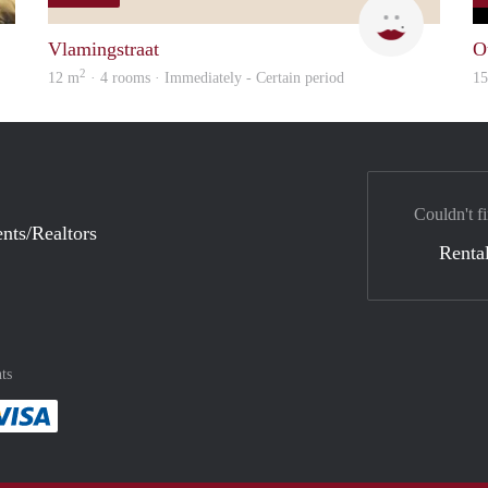
finder
Kyra
Vlamingstraat
O
2
12 m
· 4 rooms · Immediately - Certain period
1
Couldn't fi
nts/Realtors
Rental
ts
method
 :payment method
asily with :payment method
Pay easily with :payment method