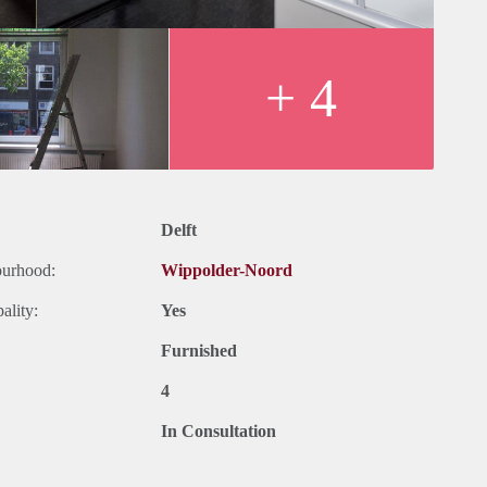
+ 4
Delft
ourhood:
Wippolder-Noord
ality:
Yes
Furnished
4
In Consultation