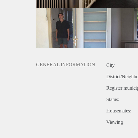
GENERAL INFORMATION
City
District/Neighb
Register municip
Status:
Housemates:
Viewing